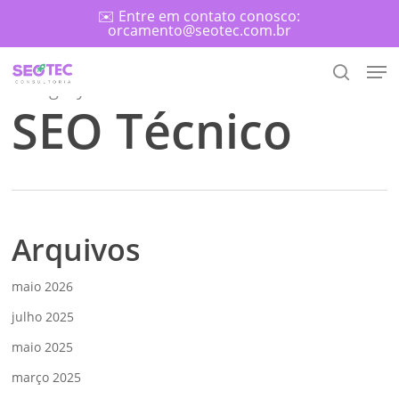
Skip
✉️ Entre em contato conosco:
orcamento@seotec.com.br
to
main
Men
content
Category
search
SEO Técnico
Arquivos
maio 2026
julho 2025
maio 2025
março 2025