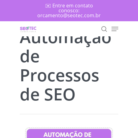
Skip
✉️ Entre em contato
conosco:
to
orcamento@seotec.com.br
main
Menu
content
Automação
search
de
Search
Processos
de SEO