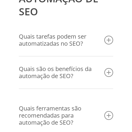
SEO
Quais tarefas podem ser
automatizadas no SEO?
Muitas tarefas de SEO podem ser
automatizadas, incluindo:
Quais são os benefícios da
automação de SEO?
Pesquisa de palavras-chave e análise de
concorrentes.
Os principais benefícios incluem:
Auditorias de SEO do site.
Economia de tempo, permitindo que a
Rastreamento de rankings de palavras-
Quais ferramentas são
equipe de marketing se concentre em
chave.
recomendadas para
tarefas estratégicas.
Monitoramento de backlinks.
automação de SEO?
Consistência e precisão nas análises e
Geração e envio de relatórios de
relatórios.