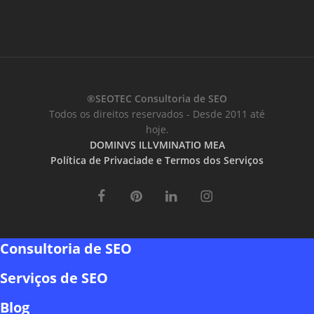
®SEOTEC Consultoria de SEO
Todos os direitos reservados - Desde 2011 até
hoje.
DOMINVS ILLVMINATIO MEA
Política de Privaciade e Termos dos Serviços
facebook
pinterest
linkedin
instagram
Consultoria de SEO
Close
Serviços de SEO
Menu
APIs de SEO
Blog