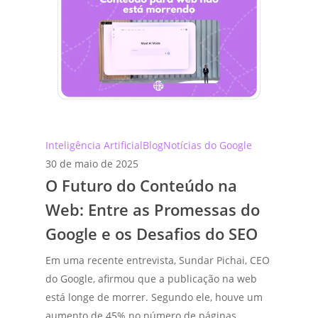
O
Inteligência Artificial
Blog
Notícias do Google
Futuro
30 de maio de 2025
O Futuro do Conteúdo na
do
Conteúdo
Web: Entre as Promessas do
na
Google e os Desafios do SEO
Web:
Entre
Em uma recente entrevista, Sundar Pichai, CEO
as
do Google, afirmou que a publicação na web
Promessas
está longe de morrer. Segundo ele, houve um
do
aumento de 45% no número de páginas…