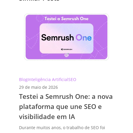
Testei
Blog
Inteligência Artificial
SEO
a
29 de maio de 2026
Testei a Semrush One: a nova
Semrush
One:
plataforma que une SEO e
a
visibilidade em IA
nova
plataforma
Durante muitos anos, o trabalho de SEO foi