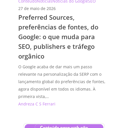
Preferred
Conteúdo
Notícias
Notícias do Google
SEO
Sources,
27 de maio de 2026
Preferred Sources,
preferências
de
preferências de fontes, do
fontes,
Google: o que muda para
do
SEO, publishers e tráfego
Google:
o
orgânico
que
O Google acaba de dar mais um passo
muda
relevante na personalização da SERP com o
para
lançamento global do preferências de fontes,
SEO,
agora disponível em todos os idiomas. À
publishers
primeira vista,…
e
Andreza C S Ferrari
tráfego
orgânico