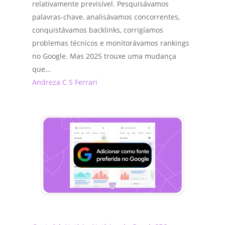
que
relativamente previsível. Pesquisávamos
une
palavras-chave, analisávamos concorrentes,
SEO
conquistávamos backlinks, corrigíamos
e
problemas técnicos e monitorávamos rankings
visibilidade
no Google. Mas 2025 trouxe uma mudança
em
que…
IA
Andreza C S Ferrari