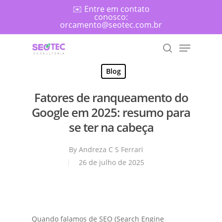
Skip
✉️ Entre em contato
conosco:
to
orcamento@seotec.com.br
main
Menu
content
search
Blog
Fatores de ranqueamento do
Search
Google em 2025: resumo para
se ter na cabeça
By
Andreza C S Ferrari
26 de julho de 2025
Quando falamos de SEO (Search Engine